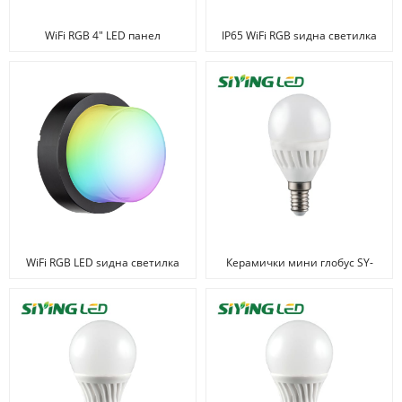
WiFi RGB 4" LED панел
IP65 WiFi RGB ѕидна светилка
WiFi RGB LED ѕидна светилка
Керамички мини глобус SY-
C011A