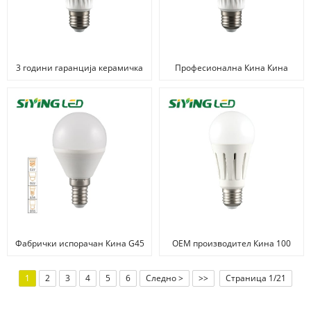
3 години гаранција керамичка
Професионална Кина Кина
LED сијалица
150lm 2W G9 LED сијалица,
висока осветленост, 1,8 УСД
Фабрички испорачан Кина G45
OEM производител Кина 100
3W E27 внатрешно
Watt блескаво заменлива
осветлување LED светилка
сијалица 16W/19W
1
2
3
4
5
6
Следно >
>>
Страница 1/21
Сијалица за заштеда на
енергија