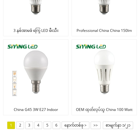
3 နှစ်အာမခံ ကြွေ LED မီးသီး
Professional China China 150lm
2W G9 LED မီးသီး၊ တောက်ပမှု
မြင့်မားသော၊ USD 1.8
China G45 3W E27 Indoor
OEM ထုတ်လုပ်သူ China 100 Watt
Lighting LED Lamp Energy Saving
Incandescent အစားထိုး မီးလုံး
Bulb ကို စက်ရုံမှ ပံ့ပိုးပေးပါသည်။
16W/19W
1
2
3
4
5
6
နောက်တစ်ခု >
>>
စာမျက်နှာ ၁/၂၁