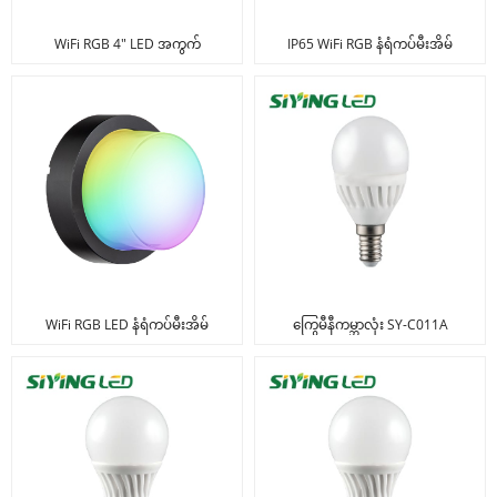
WiFi RGB 4" LED အကွက်
IP65 WiFi RGB နံရံကပ်မီးအိမ်
WiFi RGB LED နံရံကပ်မီးအိမ်
ကြွေမီနီကမ္ဘာလုံး SY-C011A