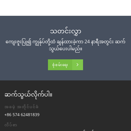
သတင်းလွှာ
ကျေးဇူးပြု၍ ကျွန်ုပ်တို့ထံ ချန်ထားခဲ့ကာ 24 နာရီအတွင်း ဆက်
သွယ်ပေးပါမည်။
စုံစမ်းရေး
ဆက်သွယ်လိုက်ပါ။
အခမဲ့ အတိုင်ပင်ခံ
+86 574 62481839
လိပ်စာ