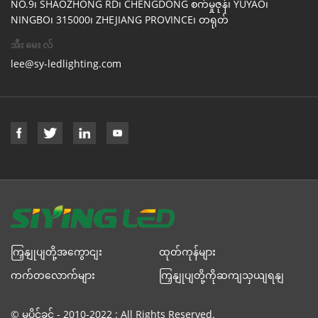
NO.9၊ SHAOZHONG RD၊ CHENGDONG စက်မှုဇုန်၊ YUYAO၊
NINGBO၊ 315000၊ ZHEJIANG PROVINCE၊ တရုတ်
အီးမေးလ်
lee@sy-ledlighting.com
ကြှနျုပျတို့အကွောငျး
ထုတ်ကုန်များ
ကက်တလောက်များ
ကြှနျုပျတို့ကိုဆကျသှယျရနျ
© မူပိုင်ခွင့် - 2010-2022 : All Rights Reserved.