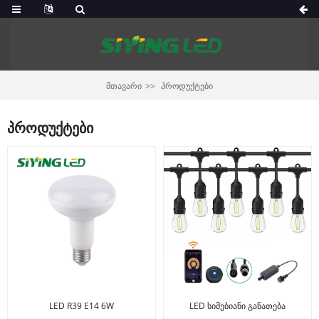
ᲛᲗᲐᲕᲐᲠᲘ
ᲞᲠᲝᲓᲣᲥᲢᲔᲑᲘ
პროდუქტები
LED R39 E14 6W
LED სიმებიანი განათება