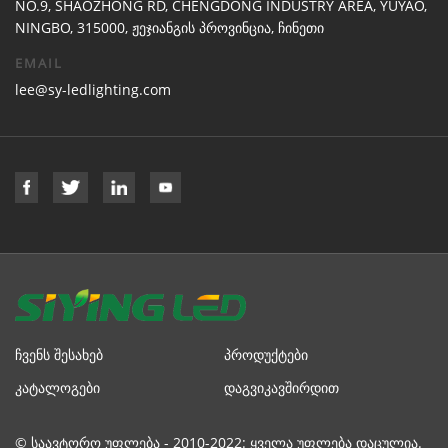
NO.9, SHAOZHONG RD, CHENGDONG INDUSTRY AREA, YUYAO,
NINGBO, 315000, ჟეჯიანგის პროვინცია, ჩინეთი
EMAIL
lee@sy-ledlighting.com
ᲩᲕᲔᲜᲡ ᲨᲔᲡᲐᲮᲔᲑ
ᲞᲠᲝᲓᲣᲥᲢᲔᲑᲘ
ᲙᲐᲢᲐᲚᲝᲒᲔᲑᲘ
ᲓᲐᲒᲕᲘᲙᲐᲕᲨᲘᲠᲓᲘᲗ
© საავტორო უფლება - 2010-2022: ყველა უფლება დაცულია.