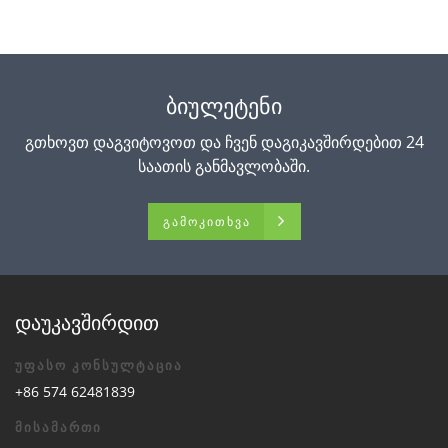
ᲑᲘᲣᲚᲔᲢᲔᲜᲘ
გთხოვთ დაგვიტოვოთ და ჩვენ დაგიკავშირდებით 24
საათის განმავლობაში.
ᲒᲐᲛᲝᲙᲘᲗᲮᲕᲐ
დაუკავშირდით
უფასო კონსულტაცია
+86 574 62481839
მისამართი