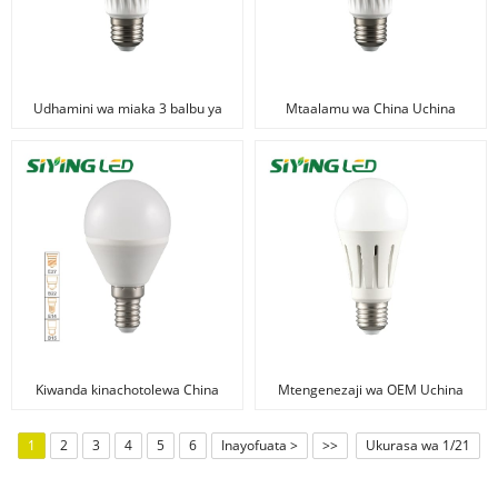
Udhamini wa miaka 3 balbu ya
Mtaalamu wa China Uchina
LED ya kauri
150lm 2W G9 Balbu ya LED,
Mwangaza wa Juu, USD 1.8
Kiwanda kinachotolewa China
Mtengenezaji wa OEM Uchina
G45 3W E27 Taa ya Ndani ya Taa
Balbu ya Kubadilisha Mwangaza
ya LED Balbu ya Kuokoa Nishati
ya Wati 100 16W/19W
1
2
3
4
5
6
Inayofuata >
>>
Ukurasa wa 1/21