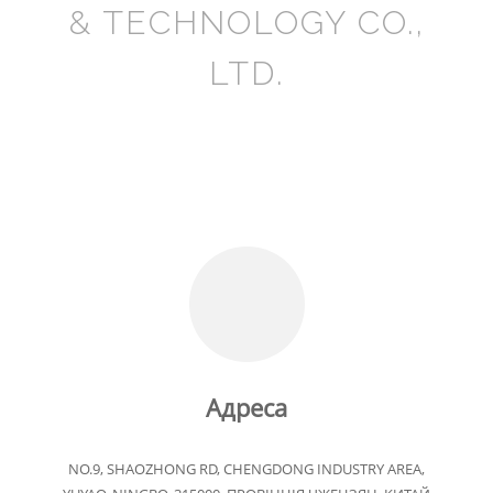
& TECHNOLOGY CO.,
LTD.
Адреса
NO.9, SHAOZHONG RD, CHENGDONG INDUSTRY AREA,