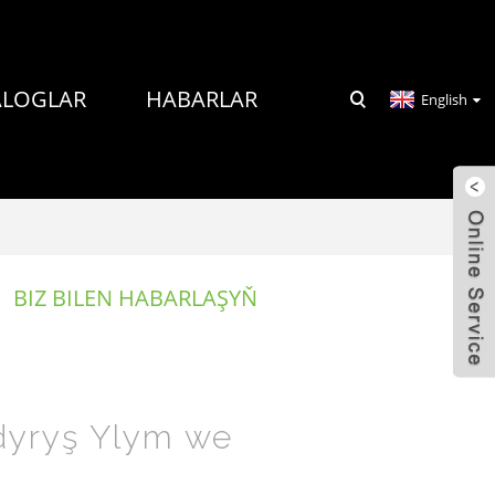
ALOGLAR
HABARLAR
English
BIZ BILEN HABARLAŞYŇ
yryş Ylym we