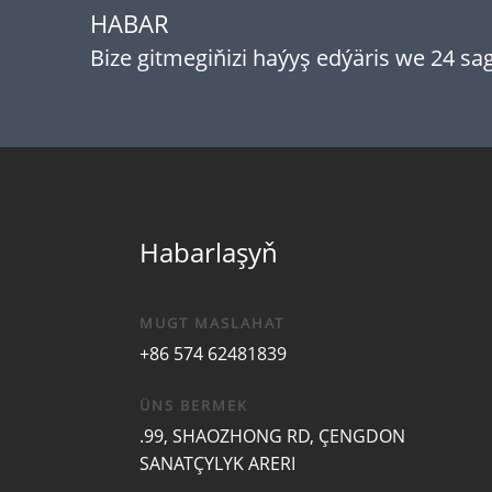
HABAR
Bize gitmegiňizi haýyş edýäris we 24 
Habarlaşyň
MUGT MASLAHAT
+86 574 62481839
ÜNS BERMEK
.99, SHAOZHONG RD, ÇENGDON
SANATÇYLYK ARERI