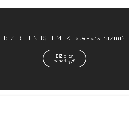
BIZ BILEN IŞLEMEK isleýärsiňizmi?
BIZ bilen
habarlaşyň