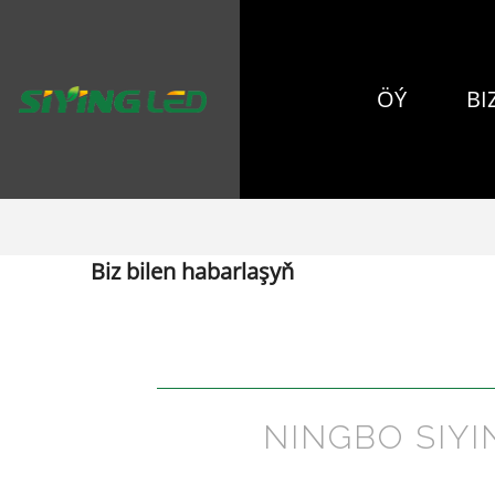
ÖÝ
BI
Biz bilen habarlaşyň
NINGBO SIYI