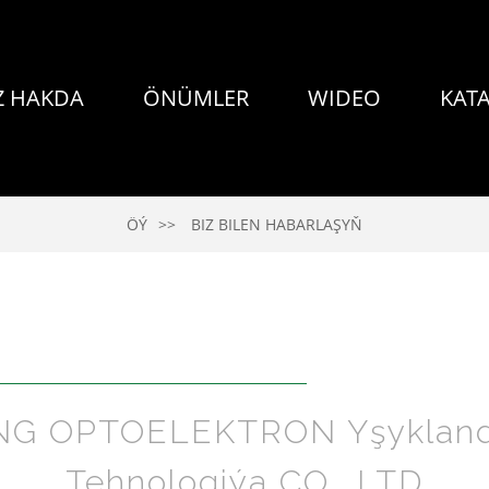
Z HAKDA
ÖNÜMLER
WIDEO
KAT
ÖÝ
BIZ BILEN HABARLAŞYŇ
NG OPTOELEKTRON Yşykland
Tehnologiýa CO., LTD