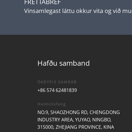
FRÉTTABRÉF
Vinsamlegast láttu okkur vita og við 
Hafðu samband
ÓKEYPIS SAMRÁÐ
+86 574 62481839
Heimilisfang
NO.9, SHAOZHONG RD, CHENGDONG
INDUSTRY AREA, YUYAO, NINGBO,
315000, ZHEJIANG PROVINCE, KINA