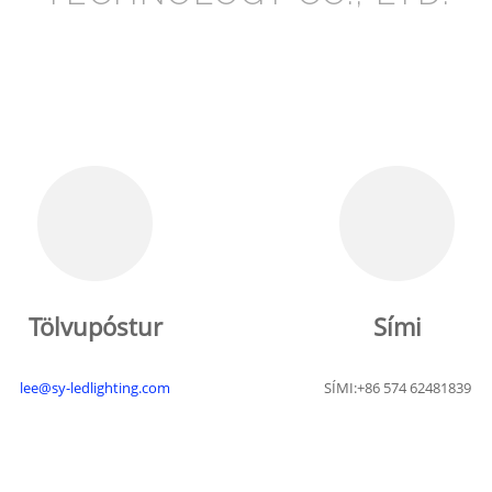
Tölvupóstur
Sími
lee@sy-ledlighting.com
SÍMI:+86 574 62481839