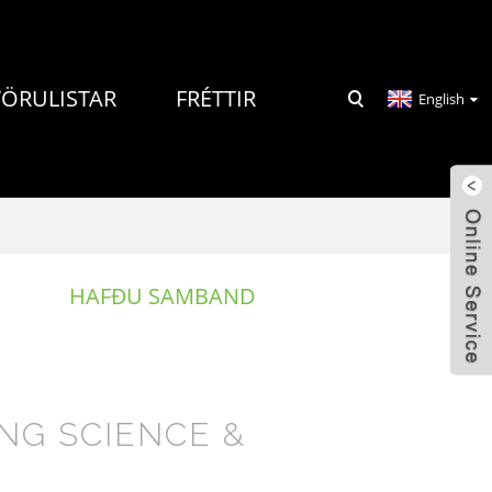
VÖRULISTAR
FRÉTTIR
English
HAFÐU SAMBAND
NG SCIENCE &