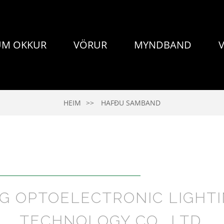
UM OKKUR
VÖRUR
MYNDBAND
HEIM
HAFÐU SAMBAND
NG OPTOELECTRONIC LIGHTI
TECHNOLOGY CO., LTD.