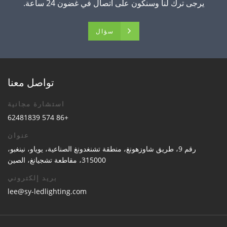
يرجى ترك لنا وسنكون على اتصال في غضون 24 ساعة.
سؤال
تواصل معنا
استشارة مجانية
+86 574 62481839
عنوان
رقم 9، طريق شاوزهونغ، منطقة تشنغدونغ الصناعية، يوياو، نينغبو،
315000، مقاطعة تشجيانغ، الصين
بريد إلكتروني
lee@sy-ledlighting.com