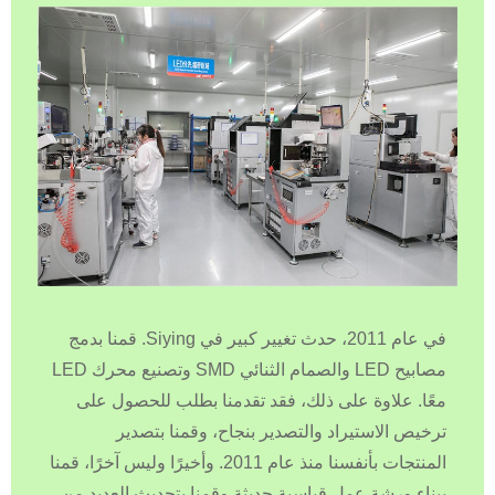
في عام 2011، حدث تغيير كبير في Siying. قمنا بدمج
مصابيح LED والصمام الثنائي SMD وتصنيع محرك LED
معًا. علاوة على ذلك، فقد تقدمنا ​​بطلب للحصول على
ترخيص الاستيراد والتصدير بنجاح، وقمنا بتصدير
المنتجات بأنفسنا منذ عام 2011. وأخيرًا وليس آخرًا، قمنا
ببناء ورشة عمل قياسية حديثة وقمنا بتحديث العديد من