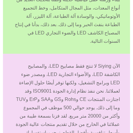
أنواع المعدات، مثل المجال المتكامل، وخط التجميع
الأوتوماتيكي، والوسادة آلة الطباعة، آلة الليزر، آلة
الطباعة بنفث الحبر وما إلى ذلك. بعد ذلك، بدأنا في إنتاج
المصباح الكاشف LED والضوء التجاري LED في
السنوات التالية.
الآن Siying لا تنتج فقط مصابيح LED، والمصابيح
الكاشفة LED، والأضواء التجارية LED، ومصدر ضوء
LED وبرامج التشغيل، ولكنها توفر أيضًا حلول الإضاءة
لعملائنا. نحن ننفذ نظام إدارة الجودة ISO9001 وقد
اجتازت المنتجات CE وRohs وGS وSAA وErP وTUV
وما إلى ذلك. يوجد حوالي 500 موظف في المجموع
وأكثر من 20000 متر مربع. لقد فزنا بسمعة طيبة من
عملائنا في الخارج من خلال تقديم منتجات عالية الجودة
وأسعار تنافسية وأفضل القطع. نرحب باستفسارك