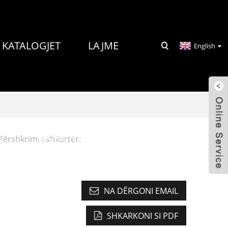
KATALOGJET
LAJME
English
NA KONTAKTONI
Përshkrimi i shkurtër:
NA DËRGONI EMAIL
SHKARKONI SI PDF