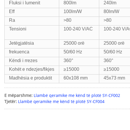
Fluksi i lumenit
800lm
240lm
Eff
100lm/W
80lm/W
Ra
>80
>80
Tensioni
100-240 V/AC
100-240 V/
Jetëgjatësia
25000 orë
25000 orë
frekuenca
50/60 Hz
50/60 Hz
Këndi i rrezes
360°
360°
Kohët e ndezjes/fikjes
≥15000
≥15000
Madhësia e produktit
60x108 mm
45x73 mm
E mëparshme:
Llambë qeramike me kënd të plotë SY-CF002
Tjetër:
Llambë qeramike me kënd të plotë SY-CF004