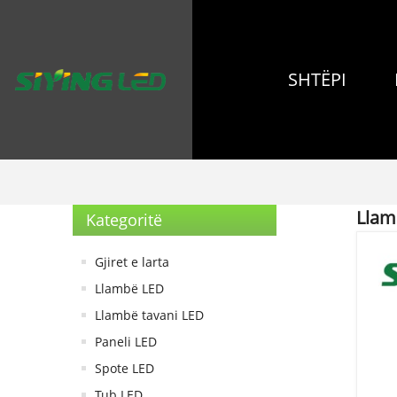
SHTËPI
Llam
Kategoritë
Gjiret e larta
Llambë LED
Llambë tavani LED
Paneli LED
Spote LED
Tub LED