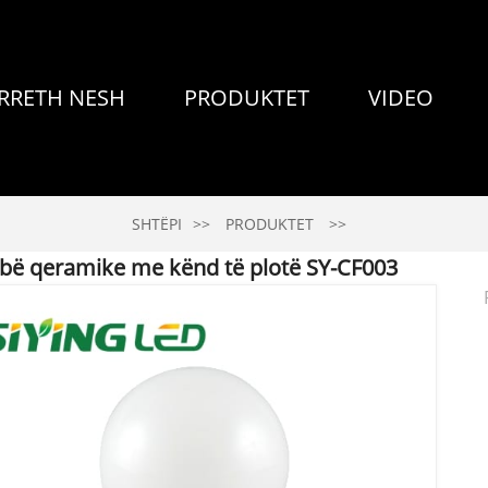
RRETH NESH
PRODUKTET
VIDEO
SHTËPI
PRODUKTET
bë qeramike me kënd të plotë SY-CF003