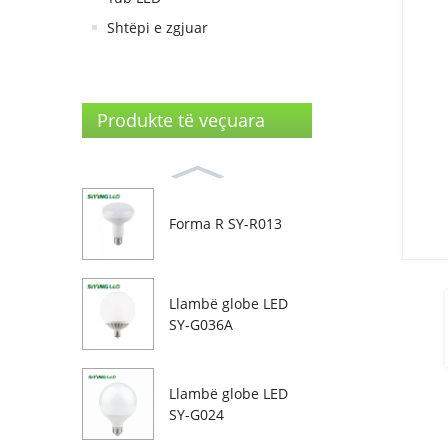
Shtëpi e zgjuar
Produkte të veçuara
Forma R SY-R013
Llambë globe LED
SY-G036A
Llambë globe LED
SY-G024