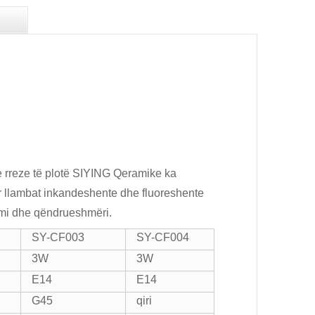
e rreze të plotë SIYING Qeramike ka
ar llambat inkandeshente dhe fluoreshente
omi dhe qëndrueshmëri.
SY-CF003
SY-CF004
3W
3W
E14
E14
G45
qiri