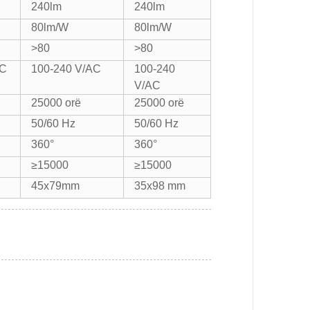
240lm
240lm
80lm/W
80lm/W
>80
>80
AC
100-240 V/AC
100-240
V/AC
25000 orë
25000 orë
50/60 Hz
50/60 Hz
360°
360°
≥15000
≥15000
45x79mm
35x98 mm