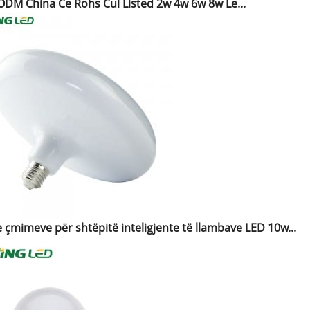
DM China Ce Rohs Cul Listed 2w 4w 6w 8w Le...
e çmimeve për shtëpitë inteligjente të llambave LED 10w...