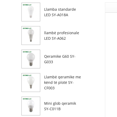
Llamba standarde
LED SY-A018A
llambë profesionale
LED SY-A062
Qeramike G60 SY-
G033
Llambë qeramike me
kënd të plotë SY-
CF003
Mini glob qeramik
SY-C011B