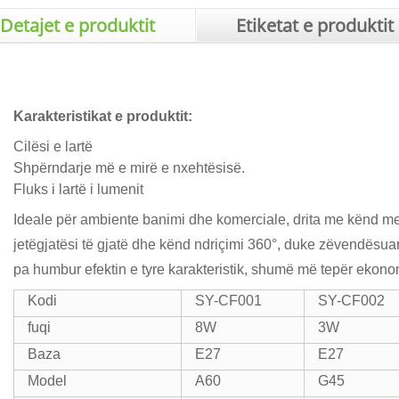
Detajet e produktit
Etiketat e produktit
Karakteristikat e produktit:
Cilësi e lartë
Shpërndarje më e mirë e nxehtësisë.
Fluks i lartë i lumenit
Ideale për ambiente banimi dhe komerciale, drita me kënd m
jetëgjatësi të gjatë dhe kënd ndriçimi 360°, duke zëvendësu
pa humbur efektin e tyre karakteristik, shumë më tepër ekon
Kodi
SY-CF001
SY-CF002
fuqi
8W
3W
Baza
E27
E27
Model
A60
G45