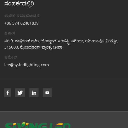
ಸಂಪರ್ಕದಲ್ಲಿರಿ
ಉಚಿತ ಸಮಾಲೋಚನೆ
+86 574 62481839
ವಿಳಾಸ
ನಂ.9, ಶಾವೊಂಗ್ ಆರ್ಡಿ, ಚೆಂಗ್ಡಾಂಗ್ ಇಂಡಸ್ಟ್ರಿ ಏರಿಯಾ, ಯುಯಾವೊ, ನಿಂಗ್ಬೋ,
315000, ಝೆಜಿಯಾಂಗ್ ಪ್ರಾಂತ್ಯ, ಚೀನಾ
ಇಮೇಲ್
lee@sy-ledlighting.com