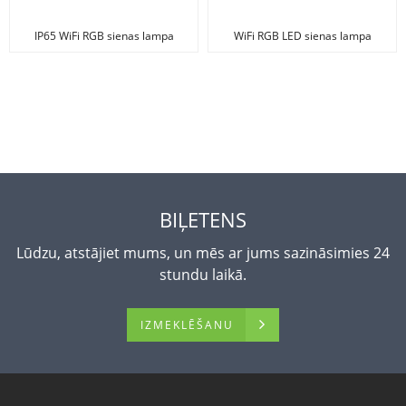
IP65 WiFi RGB sienas lampa
WiFi RGB LED sienas lampa
BIĻETENS
Lūdzu, atstājiet mums, un mēs ar jums sazināsimies 24
stundu laikā.
IZMEKLĒŠANU