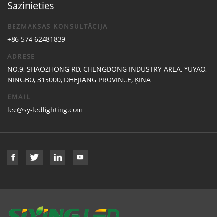
Sazinieties
BEZMAKSAS KONSULTĀCIJA
+86 574 62481839
ADRESE
NO.9, SHAOZHONG RD, CHENGDONG INDUSTRY AREA, YUYAO,
NINGBO, 315000, DHEJIANG PROVINCE, ĶĪNA
EMAIL
lee@sy-ledlighting.com