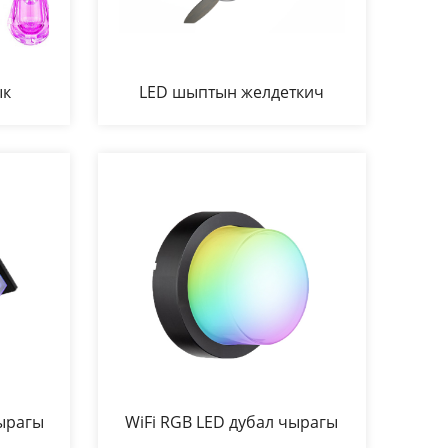
ык
LED шыптын желдеткич
лампа
чырагы
WiFi RGB LED дубал чырагы