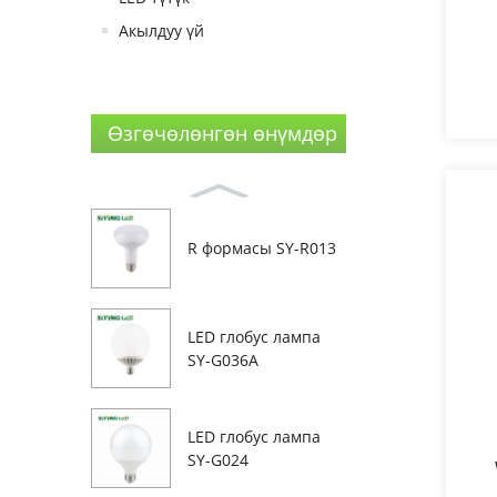
Акылдуу үй
Өзгөчөлөнгөн өнүмдөр
R формасы SY-R013
LED глобус лампа
SY-G036A
LED глобус лампа
SY-G024