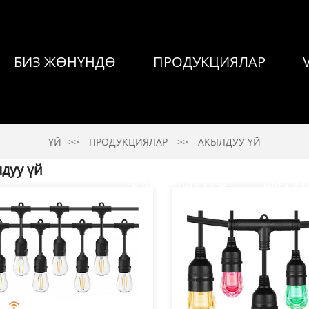
БИЗ ЖӨНҮНДӨ
ПРОДУКЦИЯЛАР
ҮЙ
ПРОДУКЦИЯЛАР
АКЫЛДУУ ҮЙ
дуу үй
ЖАҢЫЛЫКТАР
БИЗ 