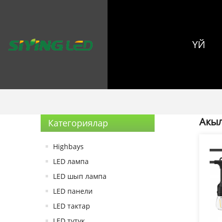
ҮЙ
Акыл
Категориялар
Highbays
LED лампа
LED шып лампа
LED панели
LED тактар
LED түтүк