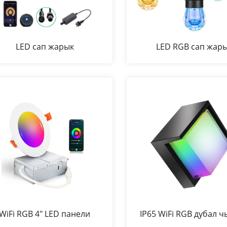
LED сап жарык
LED RGB сап жар
WiFi RGB 4" LED панели
IP65 WiFi RGB дубал 