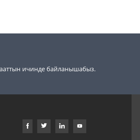
 сааттын ичинде байланышабыз.