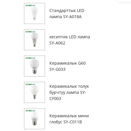
Стандарттык LED
лампа SY-A018A
кесиптик LED лампа
SY-A062
Керамикалык G60
SY-G033
Керамикалык толук
бурчтуу лампа SY-
CF003
Керамикалык мини
глобус SY-C011B