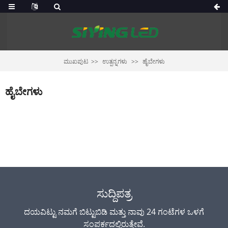
ಮುಖಪುಟ
ಉತ್ಪನ್ನಗಳು
ಹೈಬೇಗಳು
ಹೈಬೇಗಳು
ಸುದ್ದಿಪತ್ರ
ದಯವಿಟ್ಟು ನಮಗೆ ಬಿಟ್ಟುಬಿಡಿ ಮತ್ತು ನಾವು 24 ಗಂಟೆಗಳ ಒಳಗೆ
ಸಂಪರ್ಕದಲ್ಲಿರುತ್ತೇವೆ.