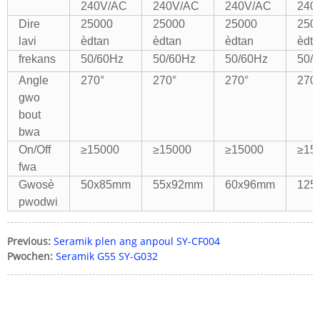
240V/AC
240V/AC
240V/AC
240
Dire
25000
25000
25000
250
lavi
èdtan
èdtan
èdtan
èdta
frekans
50/60Hz
50/60Hz
50/60Hz
50/
Angle
270°
270°
270°
270
gwo
bout
bwa
On/Off
≥15000
≥15000
≥15000
≥15
fwa
Gwosè
50x85mm
55x92mm
60x96mm
125
pwodwi
Previous:
Seramik plen ang anpoul SY-CF004
Pwochen:
Seramik G55 SY-G032