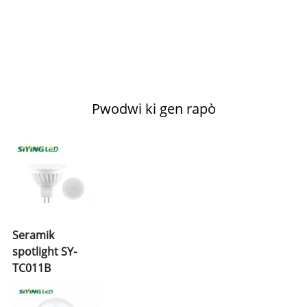
Pwodwi ki gen rapò
Seramik
spotlight SY-
TC011B