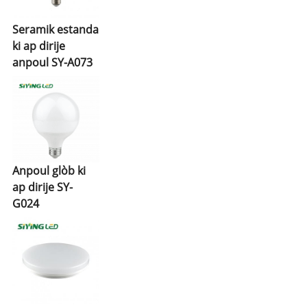
Seramik estanda
ki ap dirije
anpoul SY-A073
Anpoul glòb ki
ap dirije SY-
G024