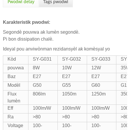
Pwodwi detay
Tags pwodwi
Karakteristik pwodwi:
Segondè pouvwa ak lumèn segondè.
Pi bon dissipation chalè.
Ideyal pou anviwònman rezidansyèl ak komèsyal yo
Kòd
SY-G031
SY-G032
SY-G033
SY-
pouvwa
8W
10W
12W
35
Baz
E27
E27
E27
E27
Modèl
G50
G55
G60
G12
Flux
806lm
1050m
1250m
350
lumèn
Eff
100lm/W
100lm/W
100lm/W
100
Ra
>80
>80
>80
>80
Voltage
100-
100-
100-
100-