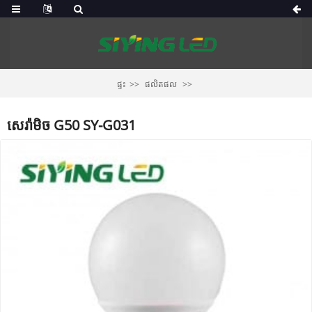
ផ្ទះ
ផលិតផល
សេរ៉ាមិច G50 SY-G031