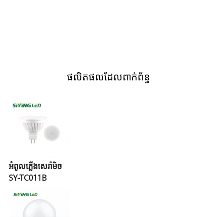
ផលិតផលដែលពាក់ព័ន្ធ
អំពូលភ្លើងសេរ៉ាមិច
SY-TC011B