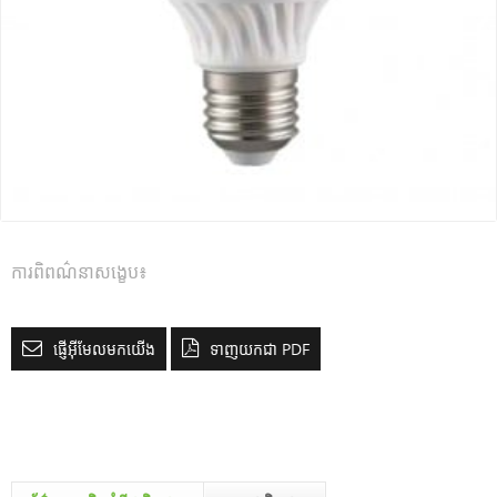
ការពិពណ៌នាសង្ខេប៖
ផ្ញើអ៊ីមែលមកយើង
ទាញយកជា PDF