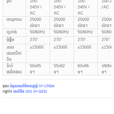
វ៉ុល
100-
100-
100-
100-2
240V /
240V /
240V /
/ AC
AC
AC
AC
អាយុកាល
25000
25000
25000
25000
ម៉ោង។
ម៉ោង។
ម៉ោង។
ម៉ោង។
ប្រេកង់
50/60Hz
50/60Hz
50/60Hz
50/60
មុំធ្នឹម
270°
270°
270°
270°
ពេល
≥15000
≥15000
≥15000
≥1500
វេលាបើក/
បិទ
ទំហំ
50x85
55x92
60x96
១២៥x
ផលិតផល
ម។
ម។
ម។
ម។
មុន៖
អំពូលសេរ៉ាមិចពេញមុំ SY-CF004
បន្ទាប់៖
សេរ៉ាមិច G55 SY-G032