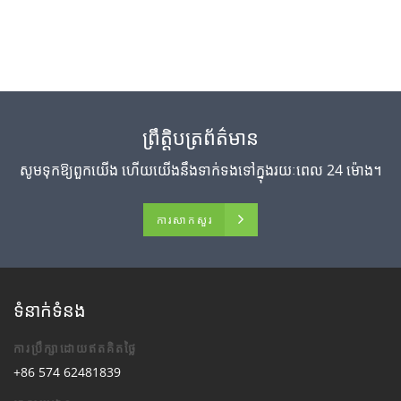
ព្រឹត្តិបត្រព័ត៌មាន
សូម​ទុក​ឱ្យ​ពួក​យើង ហើយ​យើង​នឹង​ទាក់ទង​ទៅ​ក្នុង​រយៈពេល 24 ម៉ោង។
ការសាកសួរ
ទំនាក់ទំនង
ការប្រឹក្សាដោយឥតគិតថ្លៃ
+86 574 62481839