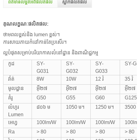
ព័ត៌មានលម្អិតអំពីផលិតផល
ស្លាកផលិតផល
គុណលក្ខណៈផលិតផល:
ថាមពលខ្ពស់និង lumen ខ្ពស់។
ការសាយភាយកំដៅកាន់តែប្រសើរ។
ល្អបំផុតសម្រាប់បរិយាកាសលំនៅដ្ឋាន និងពាណិជ្ជកម្ម
កូដ
SY-
SY-
SY-
SY-G0
G031
G032
G033
វ៉ាត់
8W
10W
12 វ៉
35 វ៉
មូលដ្ឋាន
អ៊ី២៧
អ៊ី២៧
អ៊ី២៧
អ៊ី២៧
គំរូ
G50
G55
G60
G125
លំហូរ
៨០៦ ម
1050 ម។
1250 ម។
3500 លី
Lumen
អេហ្វ
100lm/W
100lm/W
100lm/W
100lm
Ra
> 80
> 80
> 80
> 80