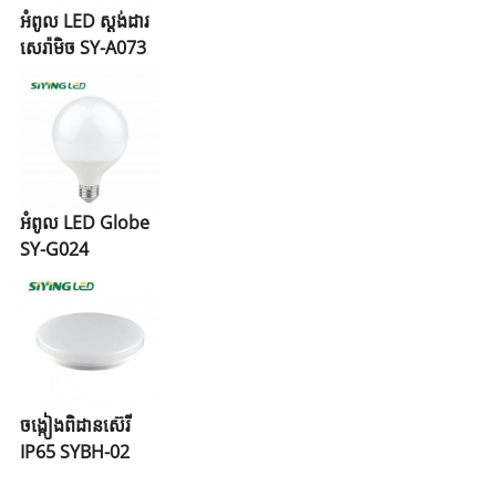
អំពូល LED ស្តង់ដារ
សេរ៉ាមិច SY-A073
អំពូល LED Globe
SY-G024
ចង្កៀងពិដានស៊េរី
IP65 SYBH-02