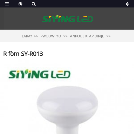
LAKAY
PWODWI YO
ANPOUL KI AP DIRIJE
R fòm SY-R013