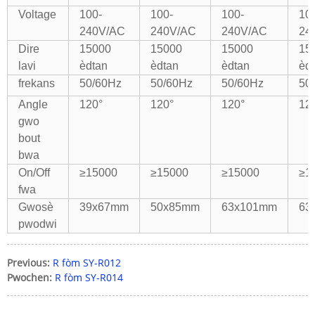
Voltage
100-
100-
100-
10
240V/AC
240V/AC
240V/AC
24
Dire
15000
15000
15000
15
lavi
èdtan
èdtan
èdtan
èd
frekans
50/60Hz
50/60Hz
50/60Hz
50
Angle
120°
120°
120°
12
gwo
bout
bwa
On/Off
≥15000
≥15000
≥15000
≥1
fwa
Gwosè
39x67mm
50x85mm
63x101mm
63
pwodwi
Previous:
R fòm SY-R012
Pwochen:
R fòm SY-R014