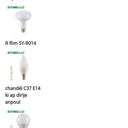
R fòm SY-R014
chandèl C37 E14
ki ap dirije
anpoul