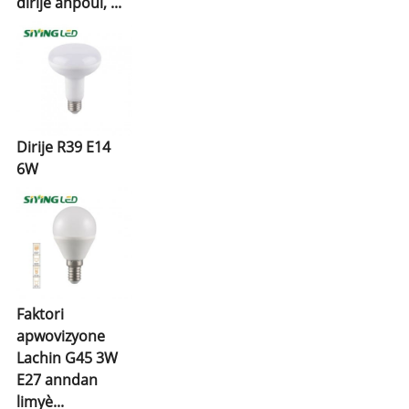
dirije anpoul, ...
Dirije R39 E14
6W
Faktori
apwovizyone
Lachin G45 3W
E27 anndan
limyè...