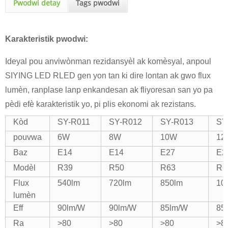
Pwodwi detay
Tags pwodwi
Karakteristik pwodwi:
Ideyal pou anviwònman rezidansyèl ak komèsyal, anpoul
SIYING LED RLED gen yon tan ki dire lontan ak gwo flux
lumèn, ranplase lanp enkandesan ak fliyoresan san yo pa
pèdi efè karakteristik yo, pi plis ekonomi ak rezistans.
Kòd
SY-R011
SY-R012
SY-R013
SY
pouvwa
6W
8W
10W
12
Baz
E14
E14
E27
E2
Modèl
R39
R50
R63
R6
Flux
540lm
720lm
850lm
10
lumèn
Eff
90lm/W
90lm/W
85lm/W
85
Ra
>80
>80
>80
>8