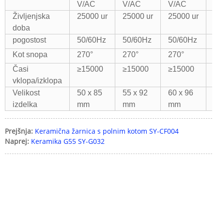
V/AC
V/AC
V/AC
Življenjska
25000 ur
25000 ur
25000 ur
doba
pogostost
50/60Hz
50/60Hz
50/60Hz
Kot snopa
270°
270°
270°
Časi
≥15000
≥15000
≥15000
vklopa/izklopa
Velikost
50 x 85
55 x 92
60 x 96
izdelka
mm
mm
mm
Prejšnja:
Keramična žarnica s polnim kotom SY-CF004
Naprej:
Keramika G55 SY-G032