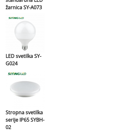
žarnica SY-A073
LED svetilka SY-
G024
Stropna svetilka
serije IP65 SYBH-
02