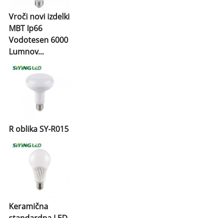
Vroči novi izdelki
MBT Ip66
Vodotesen 6000
Lumnov...
R oblika SY-R015
Keramična
standardna LED