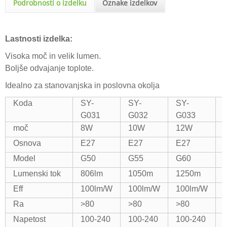
Podrobnosti o izdelku
Oznake izdelkov
Lastnosti izdelka:
Visoka moč in velik lumen.
Boljše odvajanje toplote.
Idealno za stanovanjska in poslovna okolja
Koda
SY-
SY-
SY-
G031
G032
G033
moč
8W
10W
12W
Osnova
E27
E27
E27
Model
G50
G55
G60
Lumenski tok
806lm
1050m
1250m
Eff
100lm/W
100lm/W
100lm/W
Ra
>80
>80
>80
Napetost
100-240
100-240
100-240