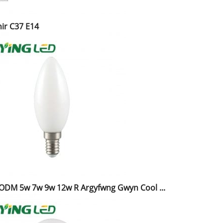
hir C37 E14
i ODM 5w 7w 9w 12w R Argyfwng Gwyn Cool ...