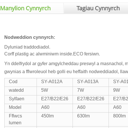
Manylion Cynnyrch
Tagiau Cynnyrch
Nodweddion cynnyrch:
Dyluniad traddodiadol.
Corff plastig ac alwminiwm inside.ECO fersiwn.
Yn ddelfrydol ar gyfer amgylcheddau preswyl a masnachol,
gwynias a fflwroleuol heb golli eu heffaith nodweddiadol, l
Cod
SY-A012A
SY-A013A
SY-A0
watedd
5W
7W
9W
Sylfaen
E27/B22/E26
E27/B22/E26
E27/B2
Model
A60
A60
A60
Fflwcs
450lm
630lm
800lm
lumen