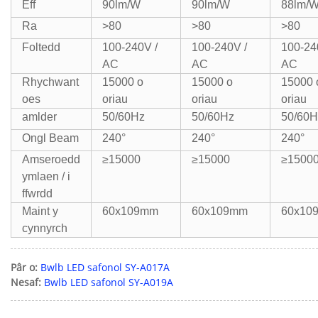
Eff
90lm/W
90lm/W
88lm/
Ra
>80
>80
>80
Foltedd
100-240V /
100-240V /
100-24
AC
AC
AC
Rhychwant
15000 o
15000 o
15000 
oes
oriau
oriau
oriau
amlder
50/60Hz
50/60Hz
50/60H
Ongl Beam
240°
240°
240°
Amseroedd
≥15000
≥15000
≥1500
ymlaen / i
ffwrdd
Maint y
60x109mm
60x109mm
60x10
cynnyrch
Pâr o:
Bwlb LED safonol SY-A017A
Nesaf:
Bwlb LED safonol SY-A019A