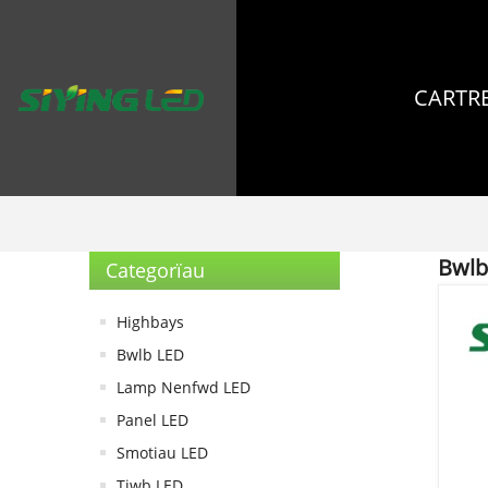
CARTR
Bwlb
Categorïau
Highbays
Bwlb LED
Lamp Nenfwd LED
Panel LED
Smotiau LED
Tiwb LED