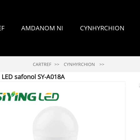
EF
AMDANOM NI
CYNHYRCHION
CARTREF
CYNHYRCHION
 LED safonol SY-A018A
NEWYDDIO