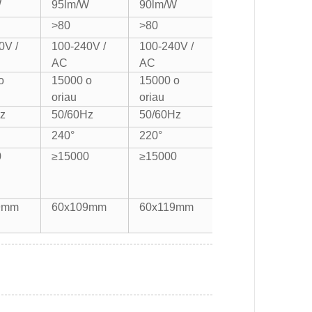
W
95lm/W
90lm/W
95lm/W
>80
>80
>80
0V /
100-240V /
100-240V /
100-240V /
AC
AC
AC
o
15000 o
15000 o
15000 o
oriau
oriau
oriau
z
50/60Hz
50/60Hz
50/60Hz
240°
220°
220°
0
≥15000
≥15000
≥15000
9mm
60x109mm
60x119mm
60x119mm