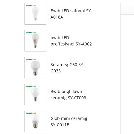
Bwlb LED safonol SY-
A018A
bwlb LED
proffesiynol SY-A062
Serameg G60 SY-
G033
Bwlb ongl llawn
ceramig SY-CF003
Glôb mini ceramig
SY-C011B