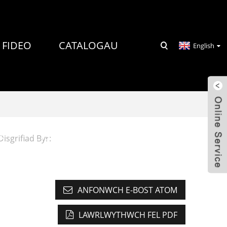
FIDEO
CATALOGAU
English
N
CYSYLLTWCH Â NI
Disgrifiad Byr:
ANFONWCH E-BOST ATOM
LAWRLWYTHWCH FEL PDF