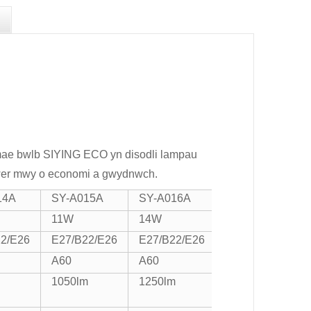
 mae bwlb SIYING ECO yn disodli lampau
lawer mwy o economi a gwydnwch.
14A
SY-A015A
SY-A016A
SY-A017A
11W
14W
16W
2/E26
E27/B22/E26
E27/B22/E26
E27/B22/E26
A60
A60
A60
1050lm
1250lm
1520lm