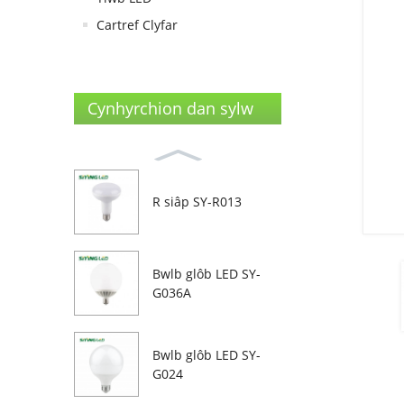
Cartref Clyfar
Cynhyrchion dan sylw
R siâp SY-R013
Bwlb glôb LED SY-
G036A
Bwlb glôb LED SY-
G024