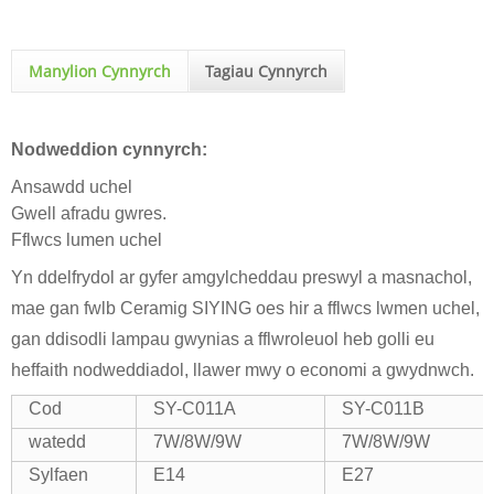
Manylion Cynnyrch
Tagiau Cynnyrch
Nodweddion cynnyrch:
Ansawdd uchel
Gwell afradu gwres.
Fflwcs lumen uchel
Yn ddelfrydol ar gyfer amgylcheddau preswyl a masnachol,
mae gan fwlb Ceramig SIYING oes hir a fflwcs lwmen uchel,
gan ddisodli lampau gwynias a fflwroleuol heb golli eu
heffaith nodweddiadol, llawer mwy o economi a gwydnwch.
Cod
SY-C011A
SY-C011B
watedd
7W/8W/9W
7W/8W/9W
Sylfaen
E14
E27