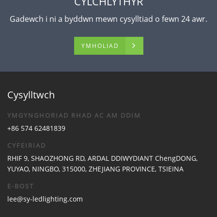
CYLCHLYTHYR
Gadewch i ni a byddwn mewn cysylltiad o fewn 24 awr.
YMHOLIAD
Cysylltwch
YMGYNGHORIAD RHAD AC AM DDIM
+86 574 62481839
CYFEIRIAD
RHIF 9, SHAOZHONG RD, ARDAL DDIWYDIANT ChengDONG,
YUYAO, NINGBO, 315000, ZHEJIANG PROVINCE, TSIEINA
E-BOST
lee@sy-ledlighting.com