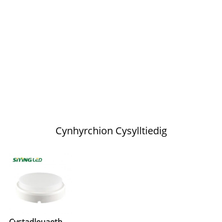
Cynhyrchion Cysylltiedig
Cystadleuaeth