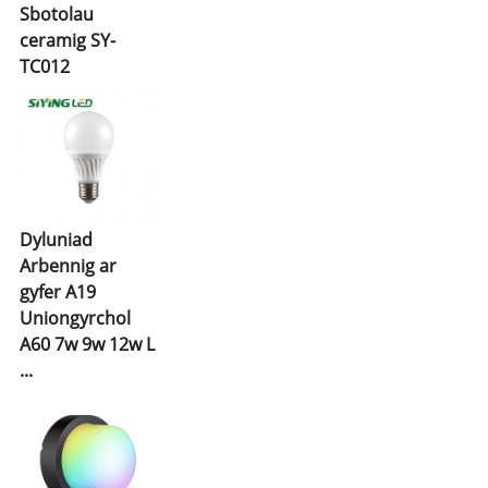
Sbotolau
ceramig SY-
TC012
Dyluniad
Arbennig ar
gyfer A19
Uniongyrchol
A60 7w 9w 12w L
...