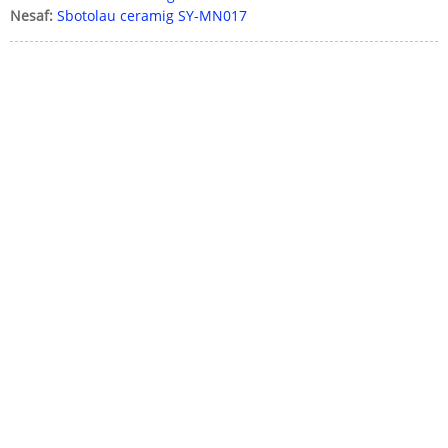
Nesaf:
Sbotolau ceramig SY-MN017