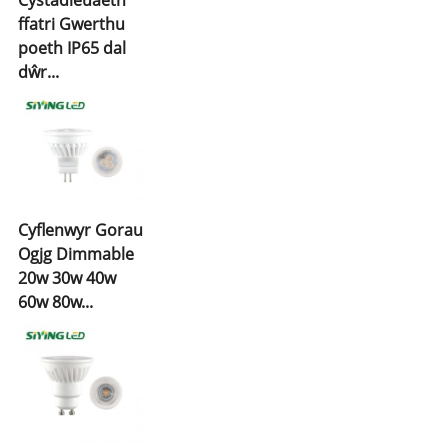
ffatri Gwerthu
poeth IP65 dal
dŵr...
Cyflenwyr Gorau
Ogjg Dimmable
20w 30w 40w
60w 80w...