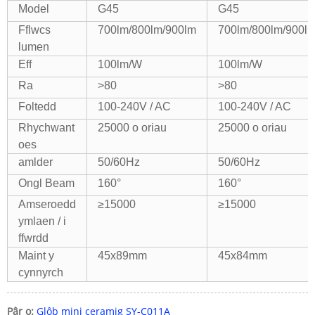
Model
G45
G45
Fflwcs
700lm/800lm/900lm
700lm/800lm/900l
lumen
Eff
100lm/W
100lm/W
Ra
>80
>80
Foltedd
100-240V / AC
100-240V / AC
Rhychwant
25000 o oriau
25000 o oriau
oes
amlder
50/60Hz
50/60Hz
Ongl Beam
160°
160°
Amseroedd
≥15000
≥15000
ymlaen / i
ffwrdd
Maint y
45x89mm
45x84mm
cynnyrch
Pâr o:
Glôb mini ceramig SY-C011A