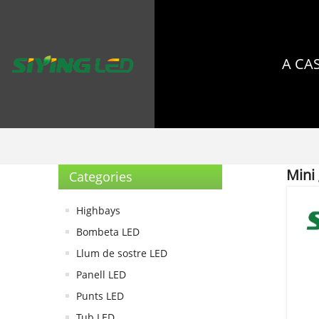
A CA
Mini
Categories
Highbays
Bombeta LED
Llum de sostre LED
Panell LED
Punts LED
Tub LED