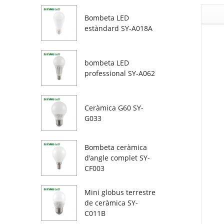
Bombeta LED
estàndard SY-A018A
bombeta LED
professional SY-A062
Ceràmica G60 SY-
G033
Bombeta ceràmica
d'angle complet SY-
CF003
Mini globus terrestre
de ceràmica SY-
C011B