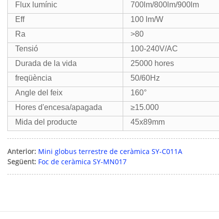
Flux lumínic
700lm/800lm/900lm
Eff
100 lm/W
Ra
>80
Tensió
100-240V/AC
Durada de la vida
25000 hores
freqüència
50/60Hz
Angle del feix
160°
Hores d'encesa/apagada
≥15.000
Mida del producte
45x89mm
Anterior:
Mini globus terrestre de ceràmica SY-C011A
Següent:
Foc de ceràmica SY-MN017