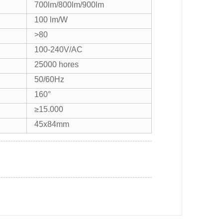
700lm/800lm/900lm
100 lm/W
>80
100-240V/AC
25000 hores
50/60Hz
160°
≥15.000
45x84mm