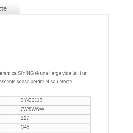
cte
eràmica SIYING té una llarga vida útil i un
orescents sense perdre el seu efecte
SY-C011B
7W/8W/9W
E27
G45