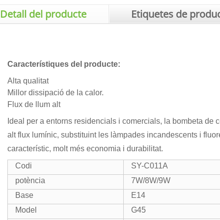
Detall del producte
Etiquetes de produ
Característiques del producte:
Alta qualitat
Millor dissipació de la calor.
Flux de llum alt
Ideal per a entorns residencials i comercials, la bombeta de c
alt flux lumínic, substituint les làmpades incandescents i flu
característic, molt més economia i durabilitat.
Codi
SY-C011A
potència
7W/8W/9W
Base
E14
Model
G45