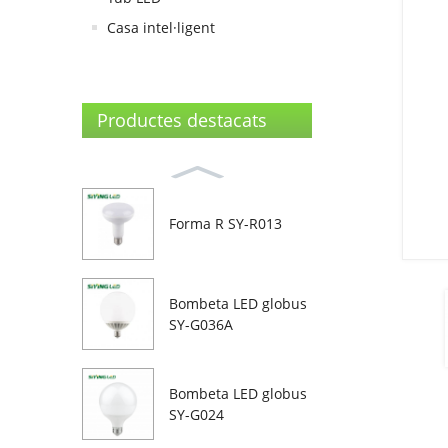
Casa intel·ligent
Productes destacats
Forma R SY-R013
Bombeta LED globus
SY-G036A
Bombeta LED globus
SY-G024