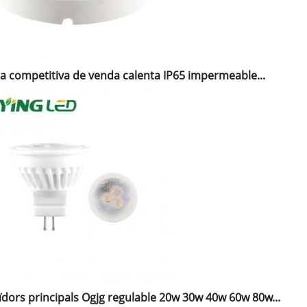
ca competitiva de venda calenta IP65 impermeable...
ïdors principals Ogjg regulable 20w 30w 40w 60w 80w...