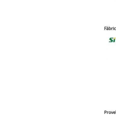
Fàbri
Prove