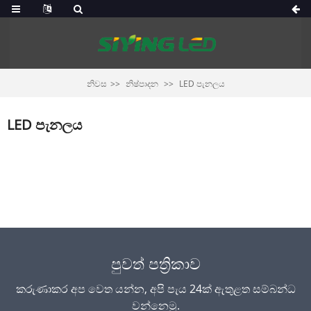
නිවස
නිෂ්පාදන
LED පැනලය
LED පැනලය
පුවත් පත්‍රිකාව
කරුණාකර අප වෙත යන්න, අපි පැය 24ක් ඇතුළත සම්බන්ධ
වන්නෙමු.