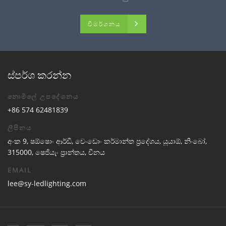
විමර්ශනය
ස්පර්ශ කරන්න
නොමිලේ උපදේශනය
+86 574 62481839
ලිපිනය
අංක 9, ෂඕෂොං ආර්ඩී, චෙංඩොං කර්මාන්ත ප්‍රදේශය, යූයාඕ, නිංබෝ,
315000, ෂෙජියැං ප්‍රාන්තය, චීනය
EMAIL
lee@sy-ledlighting.com