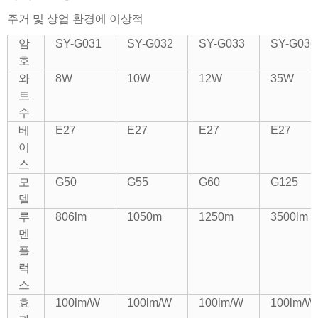
주거 및 상업 환경에 이상적
암
SY-G031
SY-G032
SY-G033
SY-G036
호
와
8W
10W
12W
35W
트
수
베
E27
E27
E27
E27
이
스
모
G50
G55
G60
G125
델
루
806lm
1050m
1250m
3500lm
멘
플
럭
스
효
100lm/W
100lm/W
100lm/W
100lm/W