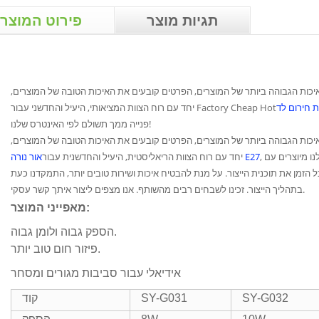
תגיות מוצר
פירוט המוצר
כות הגבוהה ביותר של המוצרים, הפרטים קובעים את האיכות הטובה של המוצרים,
ת חירום לד
יחד עם רוח הצוות המציאותי, היעיל והחדשני עבור Factory Cheap Hot
פנייה ממך תשולם לפי האינטרס שלנו!
כות הגבוהה ביותר של המוצרים, הפרטים קובעים את האיכות הטובה של המוצרים,
נו מיוצרים עם
,
אור נורה E27
יחד עם רוח הצוות הריאליסטית, היעיל והחדשנית עבור
 הזמן את תוכנית הייצור. על מנת להבטיח איכות ושירות טובים יותר, התמקדנו כעת
בתהליך הייצור. זכינו לשבחים רבים מהשותף. אנו מצפים ליצור איתך קשר עסקי.
מאפייני המוצר:
הספק גבוה ולומן גבוה.
פיזור חום טוב יותר.
אידיאלי עבור סביבות מגורים ומסחר
SY-G032
SY-G031
קוד