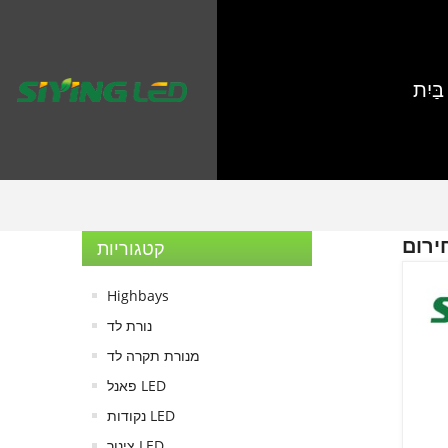
בַּיִת
קטגוריות
Highbays
נורת לד
מנורת תקרה לד
פאנל LED
נקודות LED
צינור LED