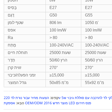
10W
8W
הספק
E27
E27
בָּסִיס
G55
G50
דֶגֶם
1050 מ'
806 lm
שטף לומן
100 lm/W
100 lm/W
אפס
Ra
> 80
> 80
100-240V/AC
100-240V/AC
מֶתַח
25000 שעות
25000 שעות
תוחלת חיים
50/60 הרץ
50/60 הרץ
תֶדֶר
270°
270°
זווית קרן
≥15,000
≥15,000
זמני הפעלה/כיבוי
55x92 מ"מ
50x85 מ"מ
גודל המוצר
עבור נורת לד 220v 5w עם חלקי לד להרכבה עם סוללת גיבוי
קוֹדֵם:
אספקת OEM/ODM 2016 מוצר חדש LED פנס חירום
הַבָּא: