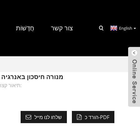
צור קשר
חֲדָשׁוֹת
English
זול במפעל נורת חירום LED חמה E27 3w 5w 7w 9w 12w מנורה חיסכון באנרגיה
תיאור קצר:
הורד כ-PDF
שלחו לנו מייל