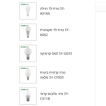
נורת לד רגילה SY-
A018A
נורת לד מקצועית SY-
A062
קרמיקה G60 SY-G033
נורה קרמית בזווית
מלאה SY-CF003
מיני גלובוס קרמי SY-
C011B