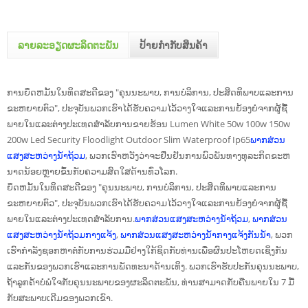
ລາຍລະອຽດຜະລິດຕະພັນ
ປ້າຍກຳກັບສິນຄ້າ
ການຍຶດຫມັ້ນໃນທິດສະດີຂອງ "ຄຸນນະພາບ, ການບໍລິການ, ປະສິດທິພາບແລະການ
ຂະຫຍາຍຕົວ", ປະຈຸບັນພວກເຮົາໄດ້ຮັບຄວາມໄວ້ວາງໃຈແລະການຍ້ອງຍໍຈາກຜູ້ຊື້
ພາຍໃນແລະຕ່າງປະເທດສໍາລັບການຂາຍຮ້ອນ Lumen White 50w 100w 150w
200w Led Security Floodlight Outdoor Slim Waterproof Ip65
ພາກສ່ວນ
ແສງສະຫວ່າງນໍ້າຖ້ວມ
, ພວກເຮົາຫວັງວ່າຈະຢືນຢັນການພົວພັນທາງທຸລະກິດຂະຫ
ນາດນ້ອຍຫຼາຍຂຶ້ນກັບຄວາມສົດໃສດ້ານທົ່ວໂລກ.
ຍຶດຫມັ້ນໃນທິດສະດີຂອງ "ຄຸນນະພາບ, ການບໍລິການ, ປະສິດທິພາບແລະການ
ຂະຫຍາຍຕົວ", ປະຈຸບັນພວກເຮົາໄດ້ຮັບຄວາມໄວ້ວາງໃຈແລະການຍ້ອງຍໍຈາກຜູ້ຊື້
ພາຍໃນແລະຕ່າງປະເທດສໍາລັບການ.
ພາກສ່ວນແສງສະຫວ່າງນໍ້າຖ້ວມ
,
ພາກສ່ວນ
ແສງສະຫວ່າງນໍ້າຖ້ວມກາງແຈ້ງ
,
ພາກສ່ວນແສງສະຫວ່າງນ້ໍາກາງແຈ້ງກັນນ້ໍາ
, ພວກ
ເຮົາກໍາລັງຊອກຫາຕໍ່ກັບການຮ່ວມມືຢ່າງໃກ້ຊິດກັບທ່ານເພື່ອຜົນປະໂຫຍດເຊິ່ງກັນ
ແລະກັນຂອງພວກເຮົາແລະການພັດທະນາດ້ານເທິງ. ພວກເຮົາຮັບປະກັນຄຸນນະພາບ,
ຖ້າລູກຄ້າບໍ່ພໍໃຈກັບຄຸນນະພາບຂອງຜະລິດຕະພັນ, ທ່ານສາມາດກັບຄືນພາຍໃນ 7 ມື້
ກັບສະພາບເດີມຂອງພວກເຂົາ.