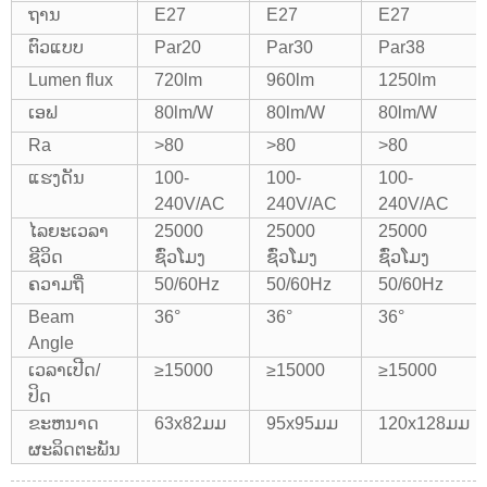
ຖານ
E27
E27
E27
ຕົວແບບ
Par20
Par30
Par38
Lumen flux
720lm
960lm
1250lm
ເອຟ
80lm/W
80lm/W
80lm/W
Ra
>80
>80
>80
ແຮງດັນ
100-
100-
100-
240V/AC
240V/AC
240V/AC
ໄລຍະເວລາ
25000
25000
25000
ຊີວິດ
ຊົ່ວໂມງ
ຊົ່ວໂມງ
ຊົ່ວໂມງ
ຄວາມຖີ່
50/60Hz
50/60Hz
50/60Hz
Beam
36°
36°
36°
Angle
ເວລາເປີດ/
≥15000
≥15000
≥15000
ປິດ
ຂະຫນາດ
63x82ມມ
95x95ມມ
120x128ມມ
ຜະລິດຕະພັນ