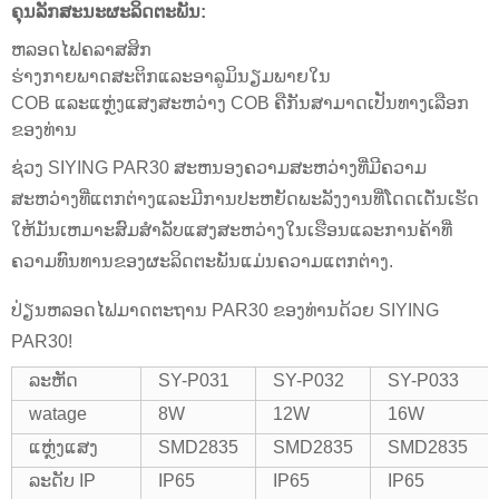
ຄຸນ​ລັກ​ສະ​ນະ​ຜະ​ລິດ​ຕະ​ພັນ​:
ຫລອດໄຟຄລາສສິກ
ຮ່າງກາຍພາດສະຕິກແລະອາລູມິນຽມພາຍໃນ
COB ແລະແຫຼ່ງແສງສະຫວ່າງ COB ຄືກັນສາມາດເປັນທາງເລືອກ
ຂອງທ່ານ
ຊ່ວງ SIYING PAR30 ສະຫນອງຄວາມສະຫວ່າງທີ່ມີຄວາມ
ສະຫວ່າງທີ່ແຕກຕ່າງແລະມີການປະຫຍັດພະລັງງານທີ່ໂດດເດັ່ນເຮັດ
ໃຫ້ມັນເຫມາະສົມສໍາລັບແສງສະຫວ່າງໃນເຮືອນແລະການຄ້າທີ່
ຄວາມທົນທານຂອງຜະລິດຕະພັນແມ່ນຄວາມແຕກຕ່າງ.
ປ່ຽນຫລອດໄຟມາດຕະຖານ PAR30 ຂອງທ່ານດ້ວຍ SIYING
PAR30!
ລະຫັດ
SY-P031
SY-P032
SY-P033
watage
8W
12W
16W
ແຫຼ່ງແສງ
SMD2835
SMD2835
SMD2835
ລະດັບ IP
IP65
IP65
IP65