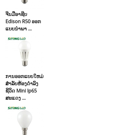
ຈີນມືອາຊີບ
Edison R50 ອອກ
ແບບນໍາພາ ...
ການອອກແບບໃຫມ່
ສໍາລັບຫ້ອງດໍາລົງ
ຊີວິດ Mini Ip65
ສະແດງ ...