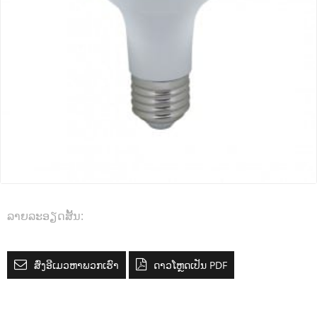
ລາຍ​ລະ​ອຽດ​ສັ້ນ​:
ສົ່ງອີເມວຫາພວກເຮົາ
ດາວໂຫຼດເປັນ PDF