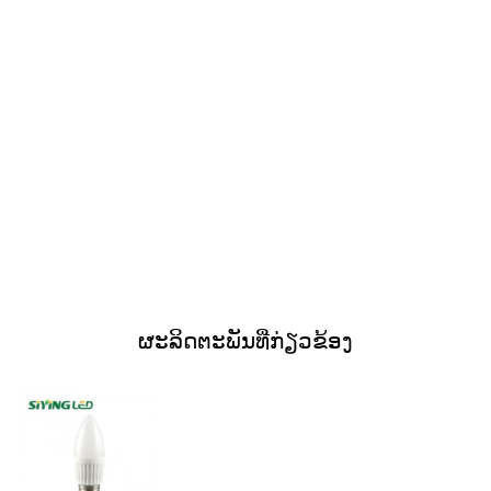
ຜະລິດຕະພັນທີ່ກ່ຽວຂ້ອງ