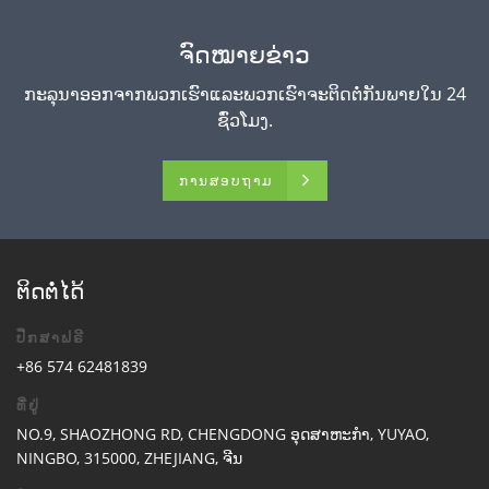
ຈົດໝາຍຂ່າວ
ກະລຸນາອອກຈາກພວກເຮົາແລະພວກເຮົາຈະຕິດຕໍ່ກັນພາຍໃນ 24
ຊົ່ວໂມງ.
ການສອບຖາມ
ຕິດຕໍ່ໄດ້
ປຶກສາຟຣີ
+86 574 62481839
ທີ່ຢູ່
NO.9, SHAOZHONG RD, CHENGDONG ອຸດສາຫະກໍາ, YUYAO,
NINGBO, 315000, ZHEJIANG, ຈີນ