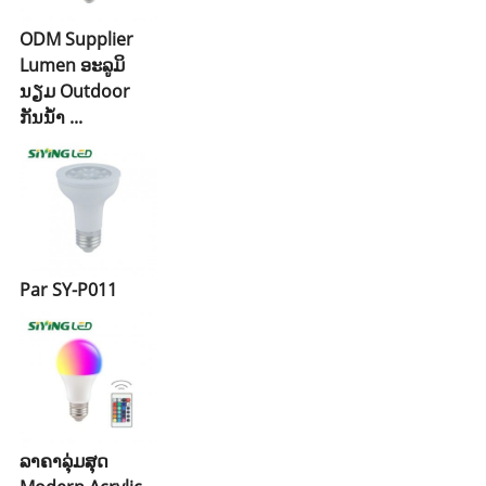
ODM Supplier
Lumen ອະລູມິ
ນຽມ Outdoor
ກັນນ້ໍາ ...
Par SY-P011
ລາຄາລຸ່ມສຸດ